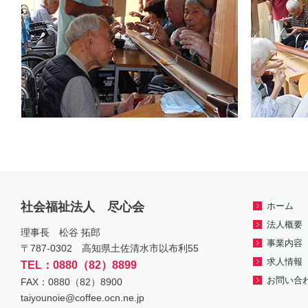
社会福祉法人 尽心会
ホーム
法人概要
理事長 松谷 拓郎
事業内容
〒787-0302 高知県土佐清水市以布利55
求人情報
TEL：0880（82）8899
お問い合
FAX：0880（82）8900
taiyounoie@coffee.ocn.ne.jp